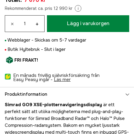
Totalt
:
7 670 kr
Rekommenderat ca. pris 12 990 kr
i
×
+
Lägg i varukorgen
Webblager -
Skickas om 5-7 vardagar
Butik Hyltebruk -
Slut i lager
FRI FRAKT!
En månads frivillig självriskförsäkring från
Easy Peasy ingår -
läs mer
Produktinformation
Simrad GO9 XSE-plotternavigeringsdisplay
är ett
perfekt sätt att utöka möjligheterna med plug-and-play-
funktioner för Simrad Broadband Radar™ och Halo™ Pulse
Compression-radarsystem. Bakom en mycket ljusstark
widescreendisplay med multi-touch finns en inbyggd GPS-