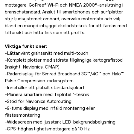
mottagare, GoFree® Wi-Fi och NMEA 2000®-anslutning i
branschstandard. Anslut till smartphones och surfplattor,
styr ljudsystemet ombord, övervaka motordata och välj
bland en mängd inbyggd ekolodsteknik för att färdas med
tillförsikt och hitta fisk som ett proffs.
Viktiga funktioner:
-Lättanvänt gränssnitt med multi-touch
-Komplett plotter med största tillgängliga kartografistöd
(Insight, Navionics, CMAP)
-Radardisplay för Simrad Broadband 3G™/4G™ och Halo™
Pulse Compression-radarsystem
-Innehåller ett globalt standardsjökort
-Planera smartare med TripIntel™-teknik
-Stöd för Navionics Autorouting
-9-tums display med infälld montering eller
fästesmontering
-Widescreen med ljusstark LED-bakgrundsbelysning
-GPS-höghastighetsmottagare på 10 Hz