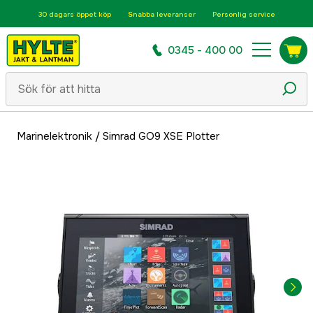
30 dagars öppet köp
Snabba leveranser
Personlig service
0345 - 400 00
Marinelektronik
/
Simrad GO9 XSE Plotter