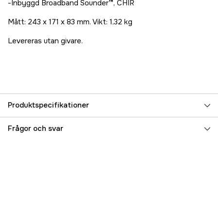
-Inbyggd Broadband Sounder™, CHIR
Mått: 243 x 171 x 83 mm. Vikt: 1,32 kg
Levereras utan givare.
Produktspecifikationer
Referensnummer
5000023625
Frågor och svar
Tillverkarens artikelnummer
17.13763
EAN
9420024172124