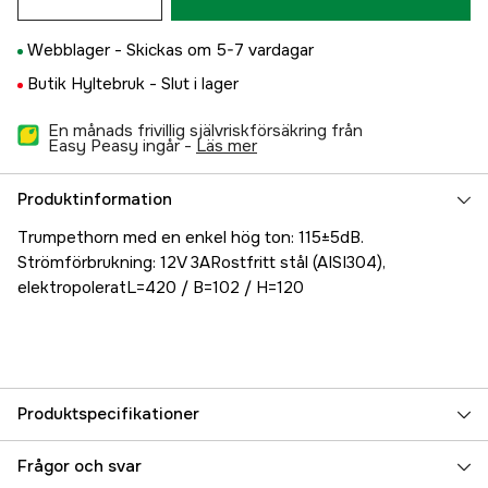
Webblager -
Skickas om 5-7 vardagar
Butik Hyltebruk -
Slut i lager
En månads frivillig självriskförsäkring från
Easy Peasy ingår -
läs mer
Produktinformation
Trumpethorn med en enkel hög ton: 115±5dB.
Strömförbrukning: 12V 3ARostfritt stål (AISI304),
elektropoleratL=420 / B=102 / H=120
Produktspecifikationer
Referensnummer
5000023562
Frågor och svar