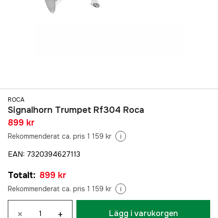
ROCA
Signalhorn Trumpet Rf304 Roca
899 kr
Rekommenderat ca. pris 1 159 kr
i
EAN
:
7320394627113
Totalt
:
899 kr
Rekommenderat ca. pris 1 159 kr
i
×
+
Lägg i varukorgen