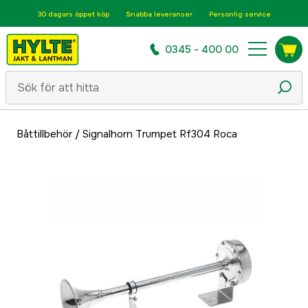
30 dagars öppet köp
Snabba leveranser
Personlig service
0345 - 400 00
Båttillbehör
/
Signalhorn Trumpet Rf304 Roca