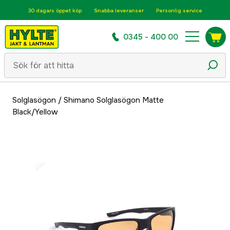
30 dagars öppet köp
Snabba leveranser
Personlig service
0345 - 400 00
Solglasögon
/
Shimano Solglasögon Matte
Black/Yellow