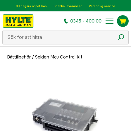
30 dagars öppet köp
Snabba leveranser
Personlig service
0345 - 400 00
Båttillbehör
/
Selden Mcu Control Kit