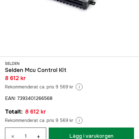
SELDEN
Selden Mcu Control Kit
8 612 kr
Rekommenderat ca. pris 9 569 kr
i
EAN
:
7393401266568
Totalt
:
8 612 kr
Rekommenderat ca. pris 9 569 kr
i
×
+
Lägg i varukorgen