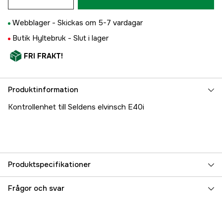
Webblager -
Skickas om 5-7 vardagar
Butik Hyltebruk -
Slut i lager
FRI FRAKT!
Produktinformation
Kontrollenhet till Seldens elvinsch E40i
Produktspecifikationer
Referensnummer
5000023386
Frågor och svar
Tillverkarens artikelnummer
532-815-80