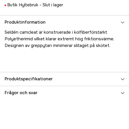
Butik Hyltebruk -
Slut i lager
Produktinformation
Seldén camcleat är konstruerade i kolfiberförstärkt
Polyetherimid vilket klarar extremt hög friktionsvärme.
Designen av greppytan minimerar slitaget på skotet.
Produktspecifikationer
Referensnummer
5000017553
Frågor och svar
Tillverkarens artikelnummer
433-165-01R
EAN
7350044279133