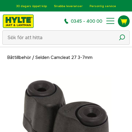
30 dagars öppet köp
Snabba leveranser
Personlig service
0345 - 400 00
Båttillbehör
/
Selden Camcleat 27 3-7mm