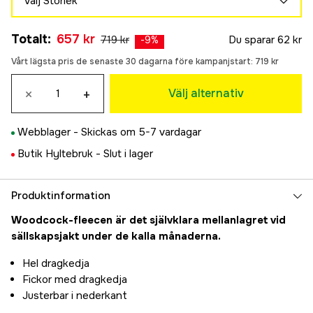
Välj Storlek
M
Slutsåld
Totalt
:
657 kr
719 kr
Du sparar
62 kr
719 kr
-
9
%
L
Vårt lägsta pris de senaste 30 dagarna före kampanjstart:
719 kr
Slutsåld
719 kr
XL
×
+
Välj alternativ
657 kr
2XL
Webblager -
Skickas om 5-7 vardagar
657 kr
3XL
Butik Hyltebruk -
Slut i lager
Slutsåld
719 kr
Produktinformation
Woodcock-fleecen är det självklara mellanlagret vid
sällskapsjakt under de kalla månaderna.
Hel dragkedja
Fickor med dragkedja
Justerbar i nederkant