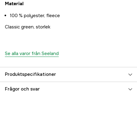
Material
100 % polyester, fleece
Classic green, storlek
Se alla varor från Seeland
Produktspecifikationer
Färgton
Grön
Frågor och svar
Dam/Herr
Herr
Referensnummer
3000033538
Tillverkarens artikelnummer
13021152804