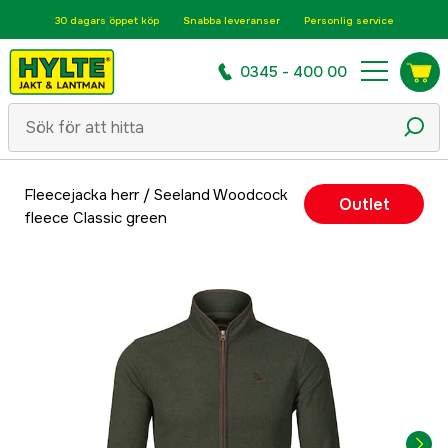
30 dagars öppet köp
Snabba leveranser
Personlig service
0345 - 400 00
Fleecejacka herr
/
Seeland Woodcock
Outlet
fleece Classic green