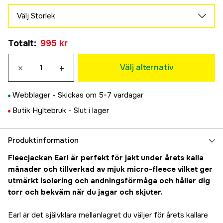
Välj Storlek
S
Totalt
:
995 kr
995 kr
M
×
+
995 kr
Välj alternativ
L
995 kr
Webblager -
Skickas om 5-7 vardagar
XL
Butik Hyltebruk -
Slut i lager
995 kr
XXL
995 kr
Produktinformation
3XL
Fleecjackan Earl är perfekt för jakt under årets kalla
995 kr
månader och tillverkad av mjuk micro-fleece vilket ger
utmärkt isolering och andningsförmåga och håller dig
torr och bekväm när du jagar och skjuter.
Earl är det självklara mellanlagret du väljer för årets kallare