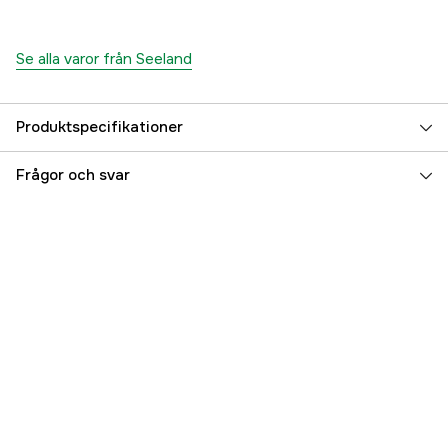
Se alla varor från Seeland
Produktspecifikationer
Membran
SEETEX®
Frågor och svar
Color
Light Pine
Färgton
Grön
Dam/Herr
Dam, Herr
Referensnummer
3000048809
Tillverkarens artikelnummer
4033200320031
EAN
5714733651587