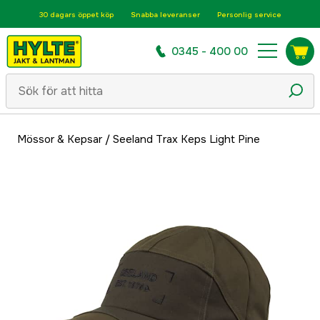
30 dagars öppet köp
Snabba leveranser
Personlig service
0345 - 400 00
Mössor & Kepsar
/
Seeland Trax Keps Light Pine