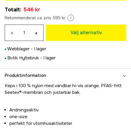
S/M
Totalt
:
546 kr
546 kr
M/L
Rekommenderat ca. pris 595 kr
i
546 kr
L/XL
×
+
Välj alternativ
546 kr
Webblager -
I lager
Butik Hyltebruk -
I lager
Produktinformation
Keps i 100 % nylon med vändbar hi-vis orange, PFAS-fritt
Seetex®-membran och justerbar bak.
Andningsaktiv
one-size
perfekt för utomhusaktiviteter