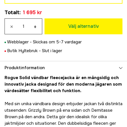
S
Totalt
:
1 695 kr
1 695 kr
M
×
+
1 695 kr
Välj alternativ
L
1 695 kr
Webblager -
Skickas om 5-7 vardagar
XL
Butik Hyltebruk -
Slut i lager
1 695 kr
XXL
1 695 kr
Produktinformation
3XL
Rogue Solid vändbar fleecejacka är en mångsidig och
1 695 kr
innovativ jacka designad för den moderna jägaren som
4XL
värdesätter flexibilitet och funktion.
1 695 kr
5XL
Med sin unika vändbara design erbjuder jackan två distinkta
1 695 kr
utseenden: Grizzly Brown på ena sidan och Demitasse
Brown på den andra. Detta gör den idealisk för olika
jaktmiljöer och situationer. Den dubbelsidiga fleecen ger