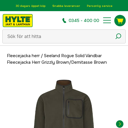
30 dagars öppet köp
Snabba leveranser
Personlig service
0345 - 400 00
Fleecejacka herr
/
Seeland Rogue Solid Vändbar
Fleecejacka Herr Grizzly Brown/Demitasse Brown