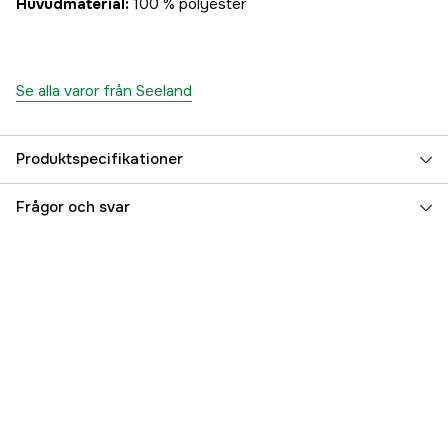
Huvudmaterial:
100 % polyester
Se alla varor från Seeland
Produktspecifikationer
Color
Grizzly Brown/Demitasse Brown
Frågor och svar
Färgton
Brun
Dam/Herr
Herr
Referensnummer
3000077916
Tillverkarens artikelnummer
4054901660013
EAN
5714733721112