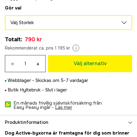
Gör val
Välj Storlek
48
Totalt
:
790 kr
790 kr
50
Rekommenderat ca. pris 1 195 kr
i
790 kr
52
×
+
Välj alternativ
790 kr
54
Webblager -
Skickas om 5-7 vardagar
790 kr
56
Butik Hyltebruk -
Slut i lager
Slutsåld
969 kr
En månads frivillig självriskförsäkring från
58
Slutsåld
Easy Peasy ingår -
läs mer
969 kr
60
Slutsåld
Produktinformation
969 kr
Dog Active-byxorna är framtagna för dig som brinner