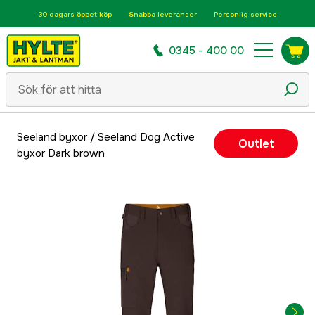
30 dagars öppet köp
Snabba leveranser
Personlig service
0345 - 400 00
Seeland byxor
/
Seeland Dog Active
Outlet
byxor Dark brown