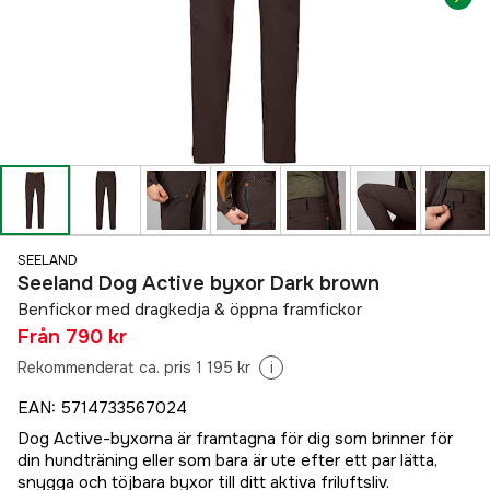
SEELAND
Seeland Dog Active byxor Dark brown
Benfickor med dragkedja & öppna framfickor
Från
790 kr
Rekommenderat ca. pris 1 195 kr
i
EAN
:
5714733567024
Dog Active-byxorna är framtagna för dig som brinner för
din hundträning eller som bara är ute efter ett par lätta,
snygga och töjbara byxor till ditt aktiva friluftsliv.