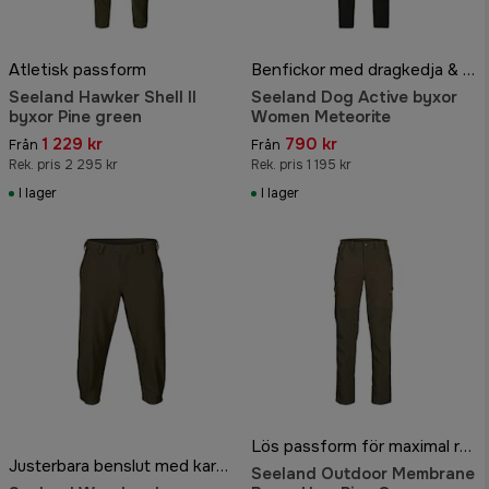
Atletisk passform
Benfickor med dragkedja & justerbara benslut
Seeland Hawker Shell II
Seeland Dog Active byxor
byxor Pine green
Women Meteorite
1 229 kr
790 kr
Från
Från
Rek. pris 2 295 kr
Rek. pris 1 195 kr
I lager
I lager
Lös passform för maximal rörelsefrihet
Justerbara benslut med kardborre
Seeland Outdoor Membrane