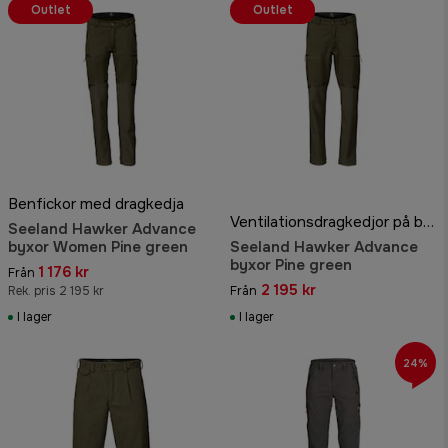
Outlet
Outlet
Benfickor med dragkedja
Ventilationsdragkedjor på benen
Seeland Hawker Advance
byxor Women Pine green
Seeland Hawker Advance
byxor Pine green
1 176 kr
Från
2 195 kr
Rek. pris 2 195 kr
Från
I lager
I lager
24%