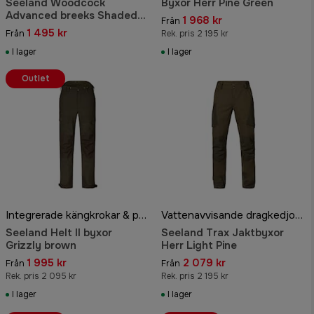
Seeland Woodcock
Byxor Herr Pine Green
Advanced breeks Shaded
1 968 kr
Från
olive
1 495 kr
Från
Rek. pris 2 195 kr
I lager
I lager
Outlet
Integrerade kängkrokar & patronhållare
Vattenavvisande dragkedjor i sidfickor
Seeland Helt II byxor
Seeland Trax Jaktbyxor
Grizzly brown
Herr Light Pine
1 995 kr
2 079 kr
Från
Från
Rek. pris 2 095 kr
Rek. pris 2 195 kr
I lager
I lager