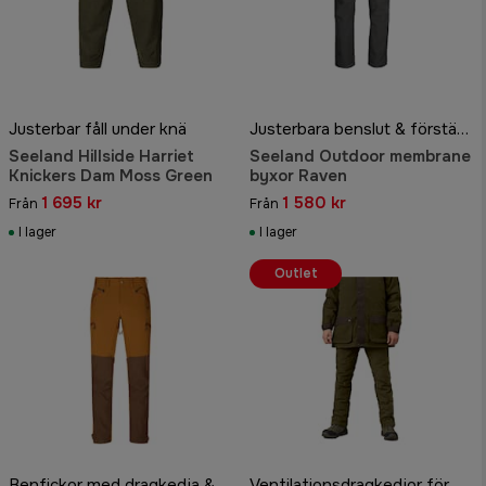
Justerbar fåll under knä
Justerbara benslut & förstärkta partier
Seeland Hillside Harriet
Seeland Outdoor membrane
Knickers Dam Moss Green
byxor Raven
1 695 kr
1 580 kr
Från
Från
I lager
I lager
Outlet
Benfickor med dragkedja & ankeljusteringar
Ventilationsdragkedjor för aktiv jakt