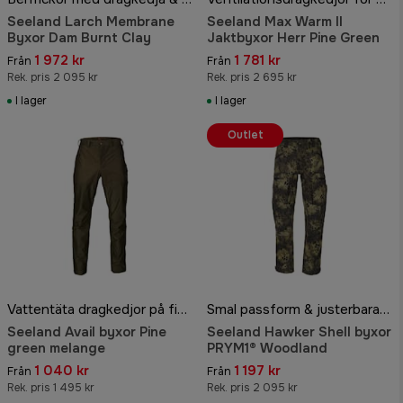
Seeland Larch Membrane
Seeland Max Warm II
Byxor Dam Burnt Clay
Jaktbyxor Herr Pine Green
1 972 kr
1 781 kr
Från
Från
Rek. pris 2 095 kr
Rek. pris 2 695 kr
I lager
I lager
Outlet
Vattentäta dragkedjor på fickorna
Smal passform & justerbara benslut
Seeland Avail byxor Pine
Seeland Hawker Shell byxor
green melange
PRYM1® Woodland
1 040 kr
1 197 kr
Från
Från
Rek. pris 1 495 kr
Rek. pris 2 095 kr