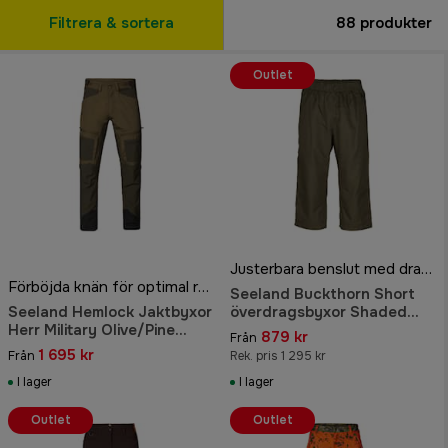
Filtrera & sortera
88
produkter
Outlet
Justerbara benslut med dragkedja
Förböjda knän för optimal rörlighet
Seeland Buckthorn Short
Seeland Hemlock Jaktbyxor
överdragsbyxor Shaded
Herr Military Olive/Pine
olive
879 kr
Från
Green
1 695 kr
Från
Rek. pris 1 295 kr
I lager
I lager
Outlet
Outlet