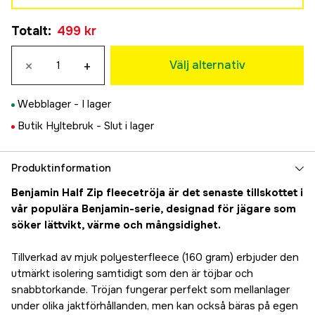
S
Tillfälligt slut
Totalt
:
499 kr
499 kr
M
×
+
499 kr
Välj alternativ
L
499 kr
Webblager -
I lager
XL
Butik Hyltebruk -
Slut i lager
499 kr
XXL
499 kr
Produktinformation
3XL
Benjamin Half Zip fleecetröja är det senaste tillskottet i
499 kr
vår populära Benjamin-serie, designad för jägare som
söker lättvikt, värme och mångsidighet.
Tillverkad av mjuk polyesterfleece (160 gram) erbjuder den
utmärkt isolering samtidigt som den är töjbar och
snabbtorkande. Tröjan fungerar perfekt som mellanlager
under olika jaktförhållanden, men kan också bäras på egen