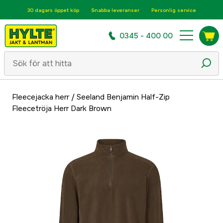
30 dagars öppet köp
Snabba leveranser
Personlig service
0345 - 400 00
Fleecejacka herr
/
Seeland Benjamin Half-Zip
Fleecetröja Herr Dark Brown