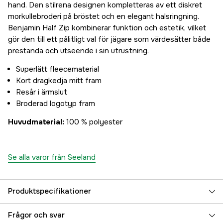
hand. Den stilrena designen kompletteras av ett diskret
morkullebroderi på bröstet och en elegant halsringning.
Benjamin Half Zip kombinerar funktion och estetik, vilket
gör den till ett pålitligt val för jägare som värdesätter både
prestanda och utseende i sin utrustning.
Superlätt fleecematerial
Kort dragkedja mitt fram
Resår i ärmslut
Broderad logotyp fram
Huvudmaterial:
100 % polyester
Se alla varor från Seeland
Produktspecifikationer
Color
Dark Brown
Frågor och svar