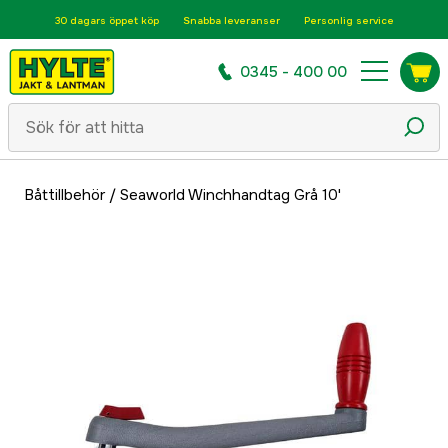
30 dagars öppet köp
Snabba leveranser
Personlig service
0345 - 400 00
Båttillbehör
/
Seaworld Winchhandtag Grå 10'