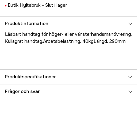
Butik Hyltebruk -
Slut i lager
Produktinformation
Låsbart handtag för höger- eller vänsterhandsmanövrering.
Kullagrat handtag.Arbetsbelastning: 40kgLängd: 290mm
Produktspecifikationer
Referensnummer
5000025891
Frågor och svar
Tillverkarens artikelnummer
17.3154
EAN
7393401031548