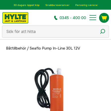
30 dagars öppet köp
Snabba leveranser
Personlig service
0345 - 400 00
Båttillbehör
/
Seaflo Pump In-Line 30L 12V