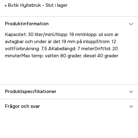
Butik Hyltebruk -
Slut i lager
Produktinformation
Kapacitet: 30 liter/minUtlopp: 19 mmInlopp: sil som är
avtagbar och under är det 19 mm på inloppStröm: 12
voltFörbrukning: 7,5 AKabellängd: 7 meterDrifttid: 20
minuterMax temp: vatten 80 grader, diesel 40 grader
Produktspecifikationer
Referensnummer
5000022616
Frågor och svar
Tillverkarens artikelnummer
17.4192
EAN
7393401041929