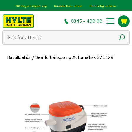
30 dagars öppet köp
Snabba leveranser
Personlig service
0345 - 400 00
Båttillbehör
/
Seaflo Länspump Automatisk 37L 12V