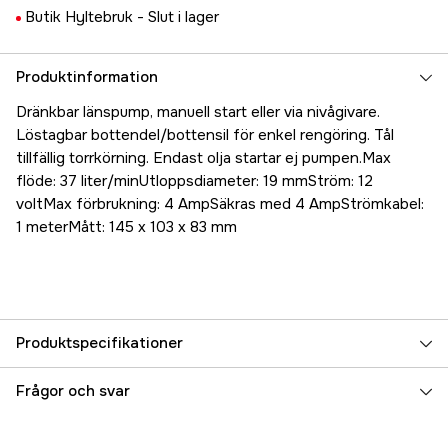
Butik Hyltebruk -
Slut i lager
Produktinformation
Dränkbar länspump, manuell start eller via nivågivare.
Löstagbar bottendel/bottensil för enkel rengöring. Tål
tillfällig torrkörning. Endast olja startar ej pumpen.Max
flöde: 37 liter/minUtloppsdiameter: 19 mmStröm: 12
voltMax förbrukning: 4 AmpSäkras med 4 AmpStrömkabel:
1 meterMått: 145 x 103 x 83 mm
Produktspecifikationer
Referensnummer
5000021031
Frågor och svar
Tillverkarens artikelnummer
17.5942