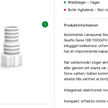
Webblager -
I lager
Butik Hyltebruk -
Slut i 
Produktinformation
Automatisk Länspump Sea
Seaflo Serie 13B 1100GPH
inbyggd nivåsensor, utfor
har en imponerande kapaci
När vattennivån stiger ak
eller genom att starta var
finns vatten i båten kom
arbeta tills vattnet är bor
Integrerad, elektronisk niv
Kompakt, effektiv motor m