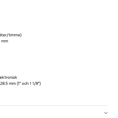
liter/timme)
5 mm
lektronisk
28,5 mm (1" och 1 1/8")