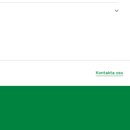
5000074752
ummer
SFBP1-G1100-13B
7393401559493
Kontakta oss