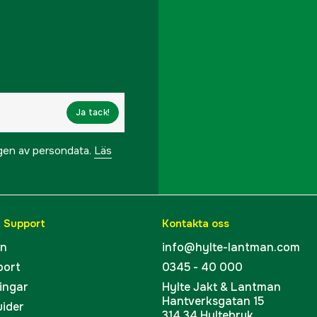
Ja tack!
ngen av persondata.
Läs
& Support
Kontakta oss
en
info@hylte-lantman.com
port
0345 - 40 000
ingar
Hylte Jakt & Lantman
Hantverksgatan 15
uider
314 34 Hyltebruk