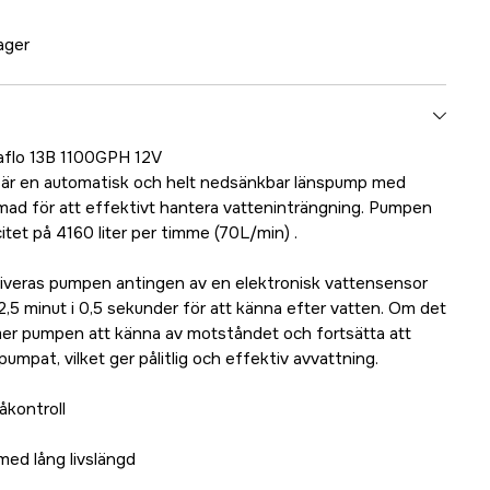
lager
flo 13B 1100GPH 12V
 är en automatisk och helt nedsänkbar länspump med
mad för att effektivt hantera vatteninträngning. Pumpen
tet på 4160 liter per timme (70L/min) .
tiveras pumpen antingen av en elektronisk vattensensor
 2,5 minut i 0,5 sekunder för att känna efter vatten. Om det
mer pumpen att känna av motståndet och fortsätta att
tpumpat, vilket ger pålitlig och effektiv avvattning.
åkontroll
ed lång livslängd