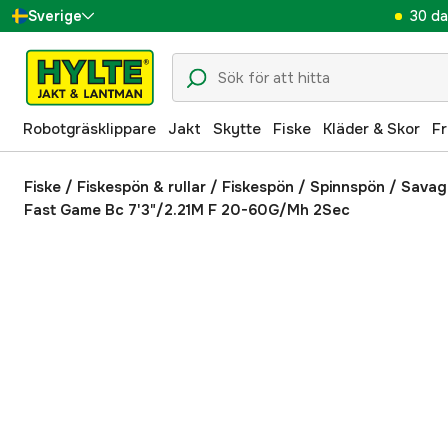
30 da
Sverige
Danmark
Suomi
Robotgräsklippare
Jakt
Skytte
Fiske
Kläder & Skor
Fr
Norge
Deutschland
Fiske
/
Fiskespön & rullar
/
Fiskespön
/
Spinnspön
/
Savag
Fast Game Bc 7'3"/2.21M F 20-60G/Mh 2Sec