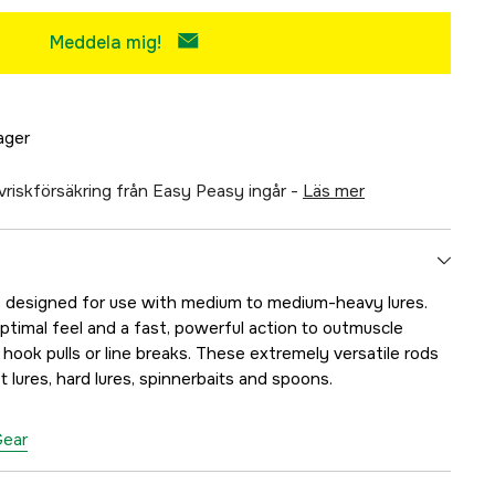
Meddela mig!
lager
älvriskförsäkring från Easy Peasy ingår -
läs mer
esigned for use with medium to medium-heavy lures.
ptimal feel and a fast, powerful action to outmuscle
 hook pulls or line breaks. These extremely versatile rods
t lures, hard lures, spinnerbaits and spoons.
Gear