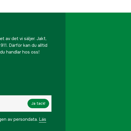
Tillverkarens artikeln
EAN
 av det vi säljer. Jakt,
911. Därför kan du alltid
r du handlar hos oss!
Ja tack!
ngen av persondata.
Läs