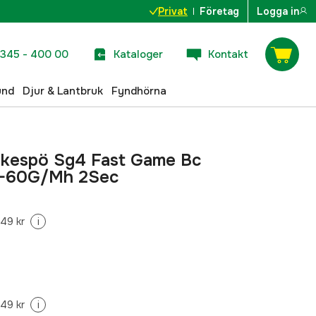
Privat
Företag
Logga in
345 - 400 00
Kataloger
Kontakt
und
Djur & Lantbruk
Fyndhörna
skespö Sg4 Fast Game Bc
0-60G/Mh 2Sec
49 kr
i
49 kr
i