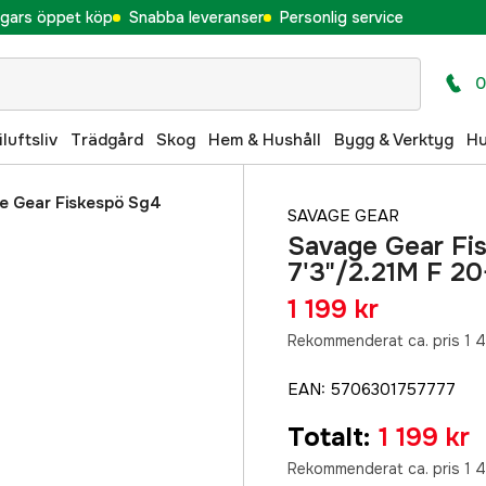
gars öppet köp
Snabba leveranser
Personlig service
0
iluftsliv
Trädgård
Skog
Hem & Hushåll
Bygg & Verktyg
H
e Gear Fiskespö Sg4
SAVAGE GEAR
Savage Gear Fi
7'3"/2.21M F 2
1 199 kr
Rekommenderat ca. pris 1 4
EAN
:
5706301757777
Totalt
:
1 199 kr
Rekommenderat ca. pris 1 4