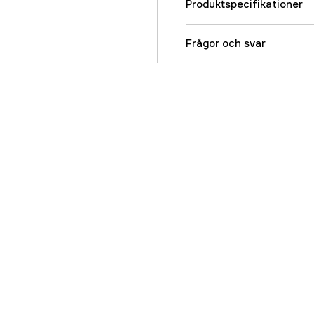
Produktspecifikationer
Spöstyrka
Frågor och svar
Spöaktion
Transportlängd
Spölängd
Spödelar
Kastvikt, min
Kastvikt, max
Referensnummer