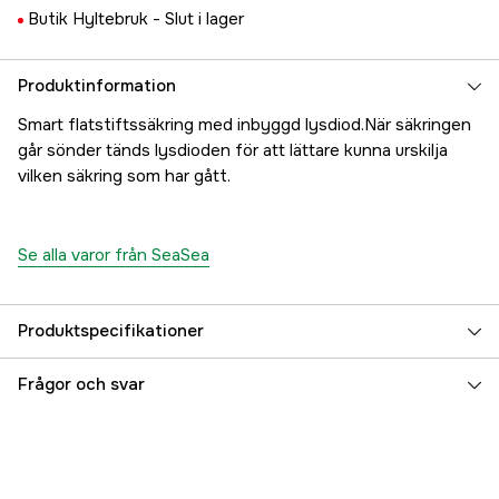
Butik Hyltebruk -
Slut i lager
Produktinformation
Smart flatstiftssäkring med inbyggd lysdiod.När säkringen
går sönder tänds lysdioden för att lättare kunna urskilja
vilken säkring som har gått.
Se alla varor från SeaSea
Produktspecifikationer
Referensnummer
5000072205
Frågor och svar
Tillverkarens artikelnummer
17.5446
EAN
7393401054462