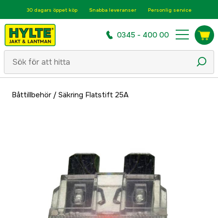
30 dagars öppet köp
Snabba leveranser
Personlig service
0345 - 400 00
Båttillbehör
/
Säkring Flatstift 25A