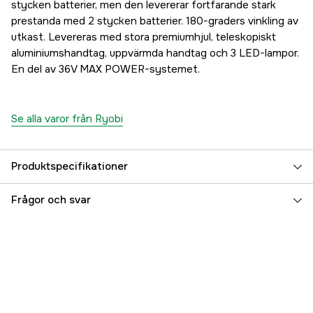
stycken batterier, men den levererar fortfarande stark
prestanda med 2 stycken batterier. 180-graders vinkling av
utkast. Levereras med stora premiumhjul, teleskopiskt
aluminiumshandtag, uppvärmda handtag och 3 LED-lampor.
En del av 36V MAX POWER-systemet.
Se alla varor från Ryobi
Produktspecifikationer
Typ av snöslunga
2-Steg
Frågor och svar
Drivkälla
Batteri
Arbetsbredd
61 cm
Kastlängd upp till
16.7 m