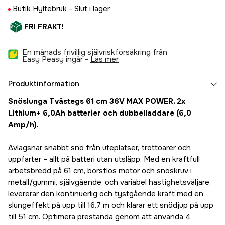
Butik Hyltebruk -
Slut i lager
FRI FRAKT!
En månads frivillig självriskförsäkring från
Easy Peasy ingår -
läs mer
Produktinformation
Snöslunga Tvåstegs 61 cm 36V MAX POWER. 2x
Lithium+ 6,0Ah batterier och dubbelladdare (6,0
Amp/h).
Avlägsnar snabbt snö från uteplatser, trottoarer och
uppfarter – allt på batteri utan utsläpp. Med en kraftfull
arbetsbredd på 61 cm, borstlös motor och snöskruv i
metall/gummi, självgående, och variabel hastighetsväljare,
levererar den kontinuerlig och tystgående kraft med en
slungeffekt på upp till 16,7 m och klarar ett snödjup på upp
till 51 cm. Optimera prestanda genom att använda 4