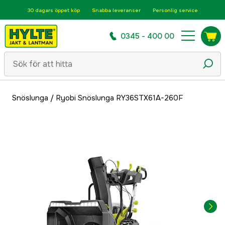
30 dagars öppet köp
Snabba leveranser
Personlig service
0345 - 400 00
Snöslunga
/
Ryobi Snöslunga RY36STX61A-260F