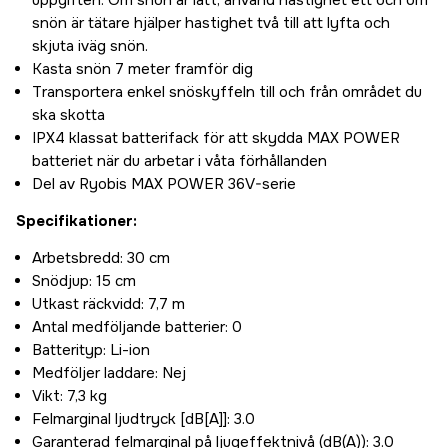
uppgiften. Om snön är lätt, använd hastighet ett och om
snön är tätare hjälper hastighet två till att lyfta och
skjuta iväg snön.
Kasta snön 7 meter framför dig
Transportera enkel snöskyffeln till och från området du
ska skotta
IPX4 klassat batterifack för att skydda MAX POWER
batteriet när du arbetar i våta förhållanden
Del av Ryobis MAX POWER 36V-serie
Specifikationer:
Arbetsbredd: 30 cm
Snödjup: 15 cm
Utkast räckvidd: 7,7 m
Antal medföljande batterier: 0
Batterityp: Li-ion
Medföljer laddare: Nej
Vikt: 7,3 kg
Felmarginal ljudtryck [dB[A]]: 3.0
Garanterad felmarginal på ljugeffektnivå (dB(A)): 3.0