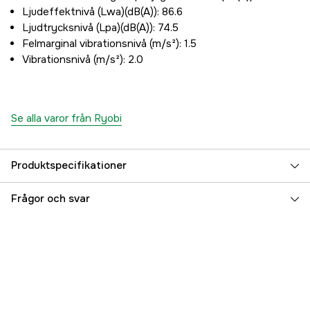
Ljudeffektnivå (Lwa)(dB(A)): 86.6
Ljudtrycksnivå (Lpa)(dB(A)): 74.5
Felmarginal vibrationsnivå (m/s²): 1.5
Vibrationsnivå (m/s²): 2.0
Se alla varor från Ryobi
Produktspecifikationer
Arbetsbredd
30 cm
Frågor och svar
Kastlängd upp till
7.7 m
Vikt
7.3 kg
Referensnummer
3000053526