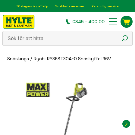
30 dagars öppet köp
Snabba leveranser
Personlig service
0345 - 400 00
Snöslunga
/
Ryobi RY36ST30A-0 Snöskyffel 36V