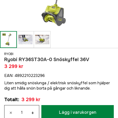
RYOBI
Ryobi RY36ST30A-0 Snöskyffel 36V
3 299 kr
EAN
:
4892210223296
Liten smidig snöslunga / elektrisk snöskyffel som hjälper
dig att hålla snön borta på gångar och liknande.
Totalt
:
3 299 kr
×
+
Lägg i varukorgen