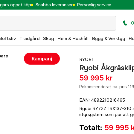
gars öppet köp
Snabba leveranser
Personlig service
0
iluftsliv
Trädgård
Skog
Hem & Hushåll
Bygg & Verktyg
H
pare
Kampanj
RYOBI
Ryobi Åkgräskl
59 995 kr
Rekommenderat ca. pris 119
EAN
:
4892210216465
Ryobi RY72ZTRX137-310 är
styrsystem som gör att gr
Totalt
:
59 995 k