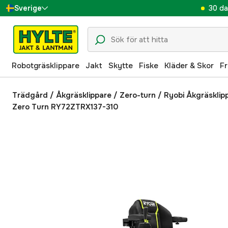
30 da
Sverige
Danmark
Suomi
Robotgräsklippare
Jakt
Skytte
Fiske
Kläder & Skor
Fr
Norge
Deutschland
Trädgård
/
Åkgräsklippare
/
Zero-turn
/
Ryobi Åkgräsklip
Zero Turn RY72ZTRX137-310