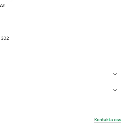
0Ah
: 302
3000038232
ummer
5133005762
4892210216465
Kontakta oss