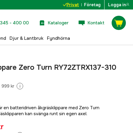
Privat
Företag
Logga in
345 - 400 00
Kataloger
Kontakt
und
Djur & Lantbruk
Fyndhörna
ippare Zero Turn RY72ZTRX137-310
 999 kr
i
 en batteridriven åkgräsklippare med Zero Turn
äsklipparen kan svänga runt sin egen axel.
r