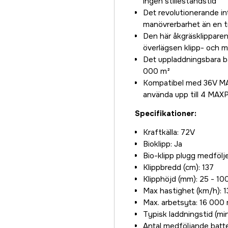
ingen stilleståndstid
Det revolutionerande in
manövrerbarhet än en tr
Den här åkgräsklippar
överlägsen klipp- och 
Det uppladdningsbara ba
000 m²
Kompatibel med 36V MA
använda upp till 4 MAX
Specifikationer:
Kraftkälla: 72V
Bioklipp: Ja
Bio-klipp plugg medfölje
Klippbredd (cm): 137
Klipphöjd (mm): 25 - 10
Max hastighet (km/h): 1
Max. arbetsyta: 16 000
Typisk laddningstid (min
Antal medföljande batter