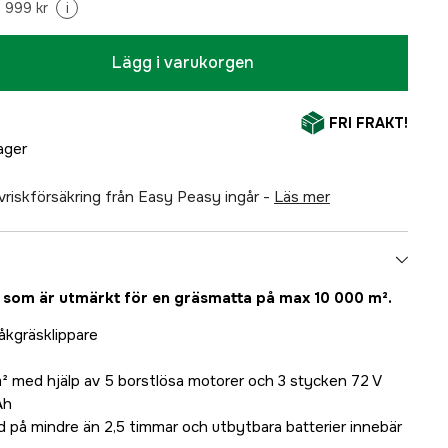
 999 kr
i
Lägg i varukorgen
FRI FRAKT!
lager
älvriskförsäkring från Easy Peasy ingår -
läs mer
 som är utmärkt för en gräsmatta på max 10 000 m².
 åkgräsklippare
 m² med hjälp av 5 borstlösa motorer och 3 stycken 72 V
Ah
 på mindre än 2,5 timmar och utbytbara batterier innebär