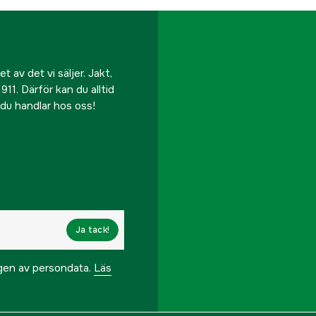
 av det vi säljer. Jakt,
911. Därför kan du alltid
r du handlar hos oss!
Ja tack!
ngen av persondata.
Läs