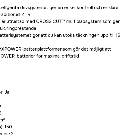
telligenta drivsystemet ger en enkel kontroll och enklare
aditionell ZTR
en är utrustad med CROSS CUT™ multibladsystem som ger
mulchingprestanda
tterisystemet gör att du kan utöka täckningen upp till 16
XPOWER-batteriplattformensom gör det möjligt att
POWER-batterier för maximal driftstid
r: Ja
0
3
 m²
): 150
ier : 3