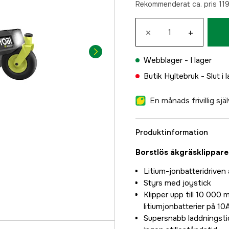
Rekommenderat ca. pris 119
×
+
Webblager -
I lager
Butik Hyltebruk -
Slut i 
En månads frivillig sj
Produktinformation
Borstlös åkgräsklippare
Litium-jonbatteridriven
Styrs med joystick
Klipper upp till 10 000
litiumjonbatterier på 10
Supersnabb laddningstid