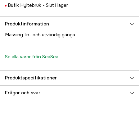
Butik Hyltebruk -
Slut i lager
Produktinformation
Mässing. In- och utvändig gänga.
Se alla varor från SeaSea
Produktspecifikationer
Referensnummer
5000023184
Frågor och svar
Tillverkarens artikelnummer
17.4781
EAN
7393401047815