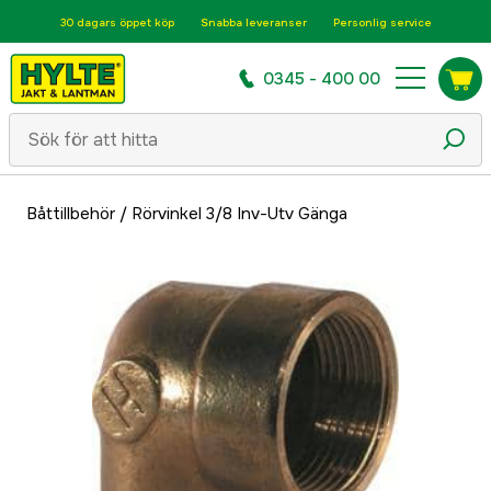
30 dagars öppet köp
Snabba leveranser
Personlig service
0345 - 400 00
Båttillbehör
/
Rörvinkel 3/8 Inv-Utv Gänga