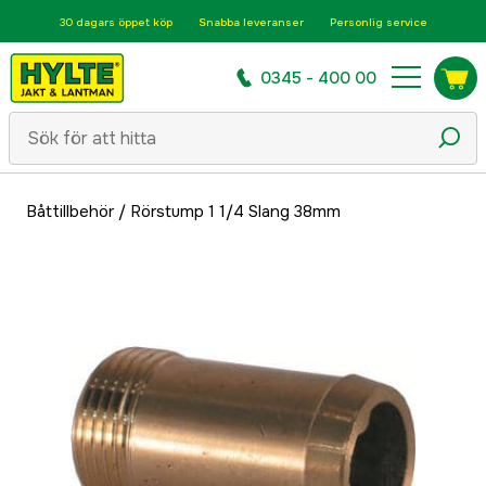
30 dagars öppet köp
Snabba leveranser
Personlig service
0345 - 400 00
Båttillbehör
/
Rörstump 1 1/4 Slang 38mm