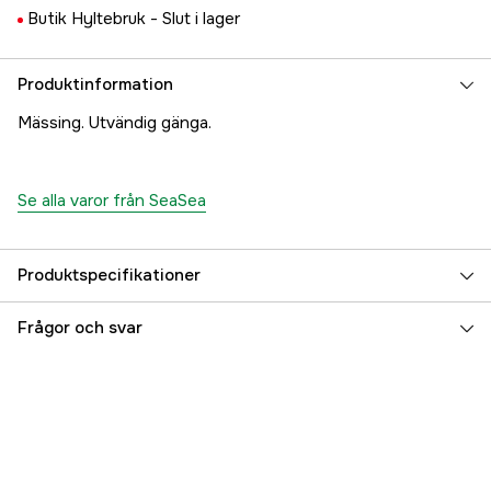
Butik Hyltebruk -
Slut i lager
Produktinformation
Mässing. Utvändig gänga.
Se alla varor från SeaSea
Produktspecifikationer
Referensnummer
5000023165
Frågor och svar
Tillverkarens artikelnummer
17.4714
EAN
7315170070320