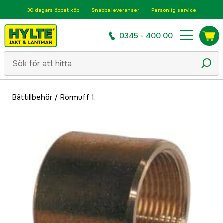
30 dagars öppet köp
Snabba leveranser
Personlig service
0345 - 400 00
Båttillbehör
/
Rörmuff 1.