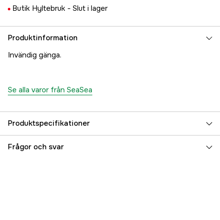
Butik Hyltebruk -
Slut i lager
Produktinformation
Invändig gänga.
Se alla varor från SeaSea
Produktspecifikationer
Referensnummer
5000023159
Frågor och svar
Tillverkarens artikelnummer
17.4763
EAN
7315170013013