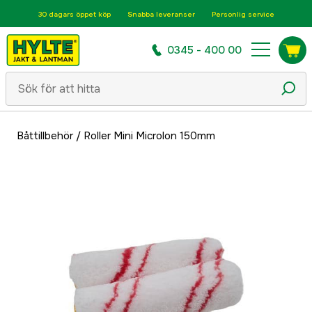
30 dagars öppet köp
Snabba leveranser
Personlig service
0345 - 400 00
Båttillbehör
/
Roller Mini Microlon 150mm