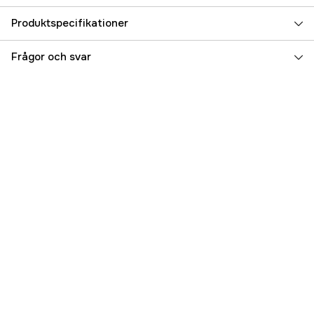
Produktspecifikationer
Referensnummer
5000023057
Frågor och svar
Tillverkarens artikelnummer
RLS-402
EAN
5060114795556