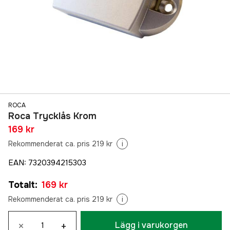
ROCA
Roca Trycklås Krom
169 kr
Rekommenderat ca. pris 219 kr
i
EAN
:
7320394215303
Totalt
:
169 kr
Rekommenderat ca. pris 219 kr
i
×
+
Lägg i varukorgen