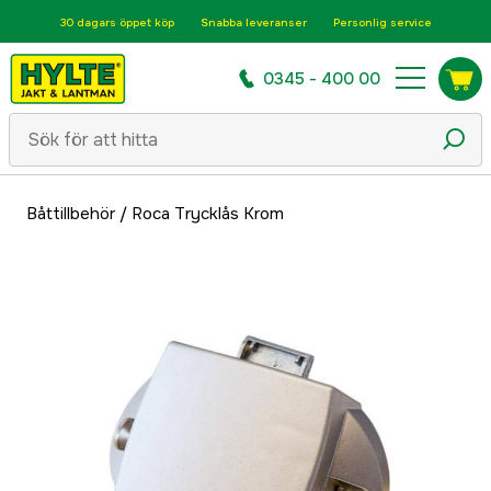
30 dagars öppet köp
Snabba leveranser
Personlig service
0345 - 400 00
Båttillbehör
/
Roca Trycklås Krom