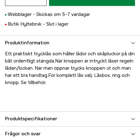
Webblager -
Skickas om 5-7 vardagar
Butik Hyltebruk -
Slut i lager
Produktinformation
Ett praktiskt trycklås som håller lådor och skåpluckor på din
båt ordentligt stängda.När knoppen är intryckt låser regeln
lådan/luckan. När man öppnar trycks knoppen ut och man
har ett bra handtag.För komplett lås välj: Låsbox, ring och
knopp. Se tillbehör.
Produktspecifikationer
Referensnummer
5000070788
Frågor och svar