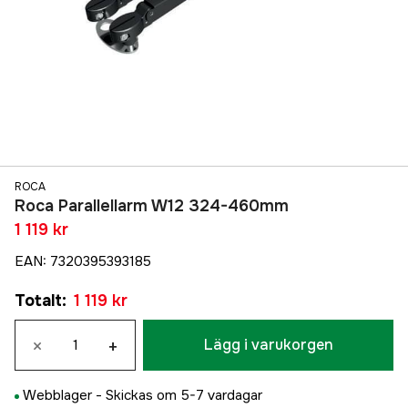
ROCA
Roca Parallellarm W12 324-460mm
1 119 kr
EAN
:
7320395393185
Totalt
:
1 119 kr
×
+
Lägg i varukorgen
Webblager -
Skickas om 5-7 vardagar