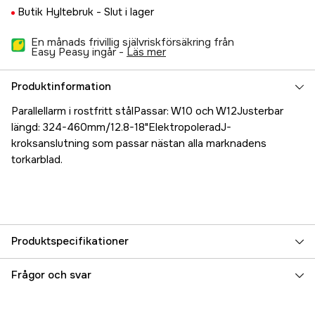
Butik Hyltebruk -
Slut i lager
En månads frivillig självriskförsäkring från
Easy Peasy ingår -
läs mer
Produktinformation
Parallellarm i rostfritt stålPassar: W10 och W12Justerbar
längd: 324-460mm/12.8-18"ElektropoleradJ-
kroksanslutning som passar nästan alla marknadens
torkarblad.
Produktspecifikationer
Referensnummer
5000022056
Frågor och svar
Tillverkarens artikelnummer
539318