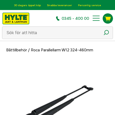
30 dagars öppet köp
Snabba leveranser
Personlig service
0345 - 400 00
Båttillbehör
/
Roca Parallellarm W12 324-460mm