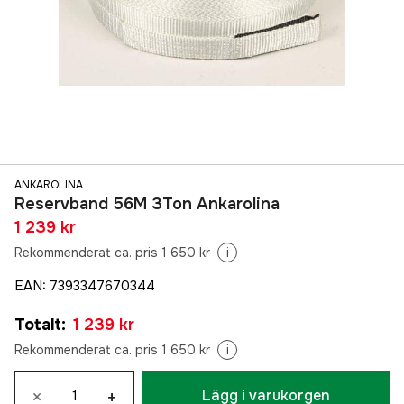
ANKAROLINA
Reservband 56M 3Ton Ankarolina
1 239 kr
Rekommenderat ca. pris 1 650 kr
i
EAN
:
7393347670344
Totalt
:
1 239 kr
Rekommenderat ca. pris 1 650 kr
i
×
+
Lägg i varukorgen