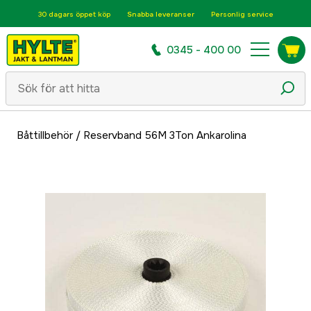
30 dagars öppet köp
Snabba leveranser
Personlig service
0345 - 400 00
Båttillbehör
/
Reservband 56M 3Ton Ankarolina