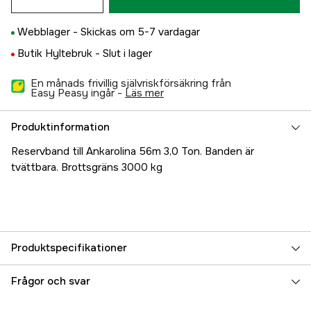
Webblager -
Skickas om 5-7 vardagar
Butik Hyltebruk -
Slut i lager
En månads frivillig självriskförsäkring från
Easy Peasy ingår -
läs mer
Produktinformation
Reservband till Ankarolina 56m 3,0 Ton. Banden är
tvättbara. Brottsgräns 3000 kg
Produktspecifikationer
Referensnummer
5000022948
Frågor och svar
Tillverkarens artikelnummer
260110052