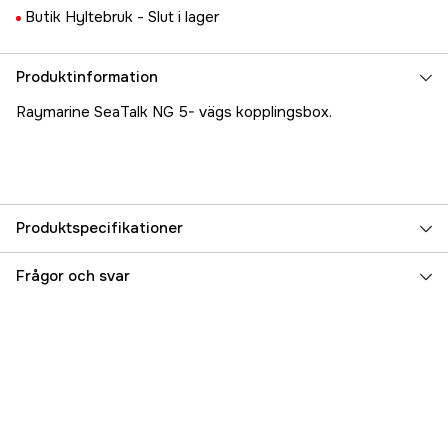
Butik Hyltebruk -
Slut i lager
Produktinformation
Raymarine SeaTalk NG 5- vägs kopplingsbox.
Produktspecifikationer
Referensnummer
5000023310
Frågor och svar
Tillverkarens artikelnummer
A06064
EAN
723193060643