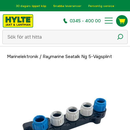
30 dagars öppet köp
Snabba leveranser
Personlig service
0345 - 400 00
Marinelektronik
/
Raymarine Seatalk Ng 5-Vägsplint