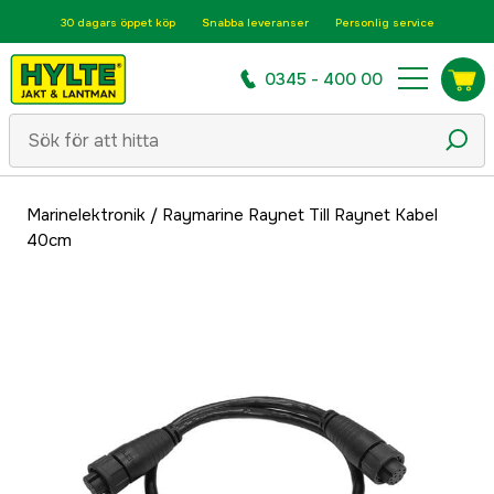
30 dagars öppet köp
Snabba leveranser
Personlig service
0345 - 400 00
Marinelektronik
/
Raymarine Raynet Till Raynet Kabel
40cm