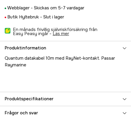
Webblager -
Skickas om 5-7 vardagar
Butik Hyltebruk -
Slut i lager
En månads frivillig självriskförsäkring från
Easy Peasy ingår -
läs mer
Produktinformation
Quantum datakabel 10m med RayNet-kontakt. Passar
Raymarine
Produktspecifikationer
Referensnummer
5000022637
Frågor och svar
Tillverkarens artikelnummer
A80275