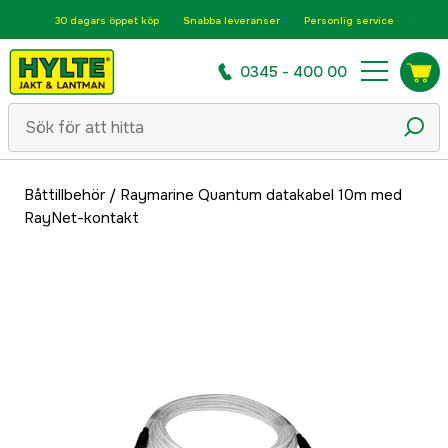
30 dagars öppet köp
Snabba leveranser
Personlig service
0345 - 400 00
Båttillbehör
/
Raymarine Quantum datakabel 10m med
RayNet-kontakt