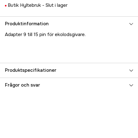
Butik Hyltebruk -
Slut i lager
Produktinformation
Adapter 9 till 15 pin för ekolodsgivare.
Produktspecifikationer
Referensnummer
5000022708
Frågor och svar
Tillverkarens artikelnummer
A80559
EAN
723193824696