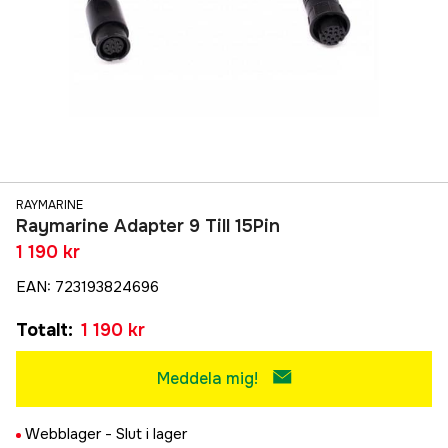
RAYMARINE
Raymarine Adapter 9 Till 15Pin
1 190 kr
EAN
:
723193824696
Totalt
:
1 190 kr
Meddela mig!
Webblager -
Slut i lager