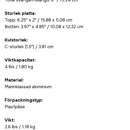
Total svängarmslängd: 6” / 15,24 cm
Storlek platta:
Topp: 6,25" x 2" / 15,88 x 5,08 cm
Botten: 3.97" x 4.85" / 10,08 x 12,32 cm
Kulstorlek:
C-storlek (1,5") / 3,81 cm
Viktkapacitet:
4 lbs / 1,80 kg
Material:
Marinklassad aluminium
Förpackningstyp:
Plastpåse
Vikt:
2,6 lbs / 1,18 kg