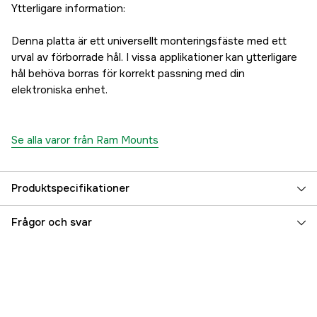
Ytterligare information:
Denna platta är ett universellt monteringsfäste med ett
urval av förborrade hål. I vissa applikationer kan ytterligare
hål behöva borras för korrekt passning med din
elektroniska enhet.
Se alla varor från Ram Mounts
Produktspecifikationer
Referensnummer
3000028098
Frågor och svar
Tillverkarens artikelnummer
RAM-109V
EAN
793442934391