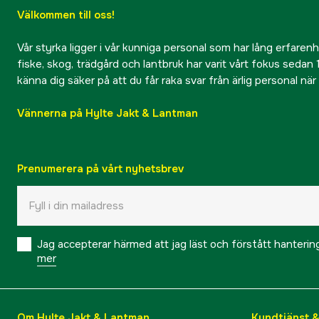
Välkommen till oss!
Vår styrka ligger i vår kunniga personal som har lång erfarenhet
fiske, skog, trädgård och lantbruk har varit vårt fokus sedan 1
känna dig säker på att du får raka svar från ärlig personal nä
Vännerna på Hylte Jakt & Lantman
Prenumerera på vårt nyhetsbrev
Jag accepterar härmed att jag läst och förstått hanteri
mer
Om Hylte Jakt & Lantman
Kundtjänst 