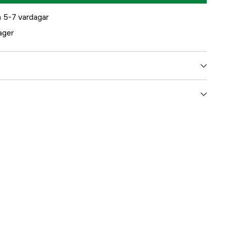
 5-7 vardagar
lager
5000097682
ummer
8M0222222
678633194986