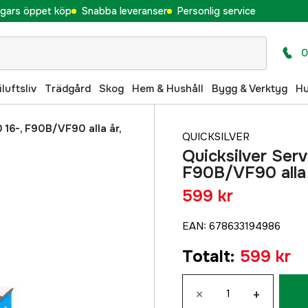
gars öppet köp
Snabba leveranser
Personlig service
0
iluftsliv
Trädgård
Skog
Hem & Hushåll
Bygg & Verktyg
H
 16-, F90B/VF90 alla år,
QUICKSILVER
Quicksilver Ser
F90B/VF90 alla 
599 kr
EAN
:
678633194986
Totalt
:
599 kr
×
+