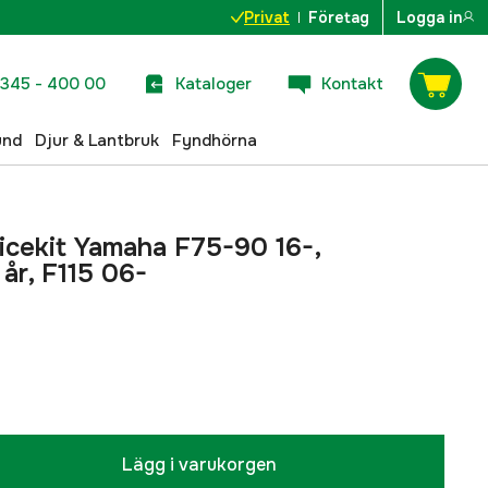
Privat
Företag
Logga in
345 - 400 00
Kataloger
Kontakt
und
Djur & Lantbruk
Fyndhörna
vicekit Yamaha F75-90 16-,
år, F115 06-
Lägg i varukorgen