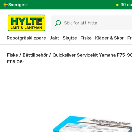
30 da
Sverige
Danmark
Suomi
Robotgräsklippare
Jakt
Skytte
Fiske
Kläder & Skor
Fr
Norge
Deutschland
Fiske
/
Båttillbehör
/
Quicksilver Servicekit Yamaha F75-90
F115 06-