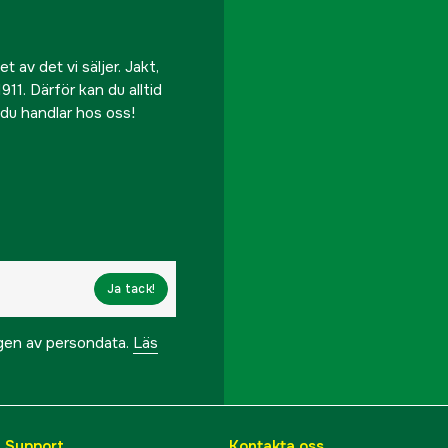
 av det vi säljer. Jakt,
911. Därför kan du alltid
r du handlar hos oss!
Ja tack!
ngen av persondata.
Läs
& Support
Kontakta oss