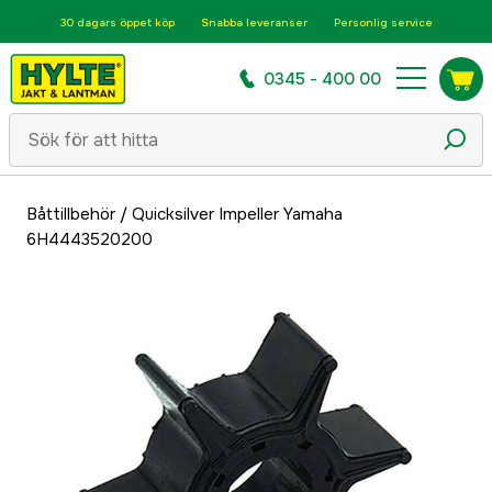
30 dagars öppet köp
Snabba leveranser
Personlig service
0345 - 400 00
Båttillbehör
/
Quicksilver Impeller Yamaha
6H4443520200