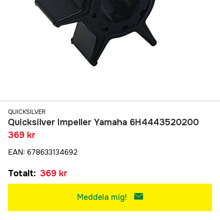
QUICKSILVER
Quicksilver Impeller Yamaha 6H4443520200
369 kr
EAN
:
678633134692
Totalt
:
369 kr
Meddela mig!