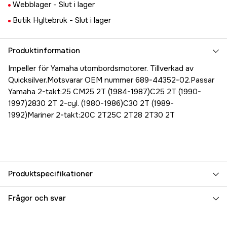
Webblager -
Slut i lager
Butik Hyltebruk -
Slut i lager
Produktinformation
Impeller för Yamaha utombordsmotorer. Tillverkad av
Quicksilver.Motsvarar OEM nummer 689-44352-02.Passar
Yamaha 2-takt:25 CM25 2T (1984-1987)C25 2T (1990-
1997)2830 2T 2-cyl. (1980-1986)C30 2T (1989-
1992)Mariner 2-takt:20C 2T25C 2T28 2T30 2T
Produktspecifikationer
Referensnummer
5000072370
Frågor och svar
Tillverkarens artikelnummer
8M6010331