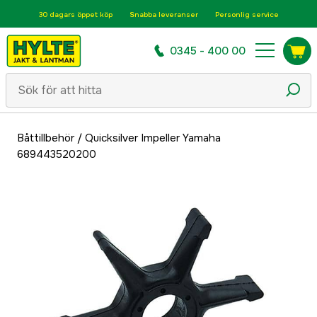
30 dagars öppet köp
Snabba leveranser
Personlig service
0345 - 400 00
Båttillbehör
/
Quicksilver Impeller Yamaha
689443520200