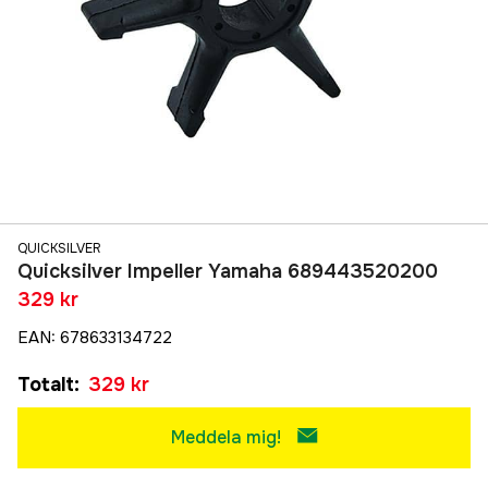
QUICKSILVER
Quicksilver Impeller Yamaha 689443520200
329 kr
EAN
:
678633134722
Totalt
:
329 kr
Meddela mig!