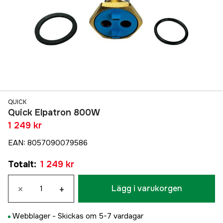
QUICK
Quick Elpatron 800W
1 249 kr
EAN
:
8057090079586
Totalt
:
1 249 kr
×
+
Lägg i varukorgen
Webblager -
Skickas om 5-7 vardagar