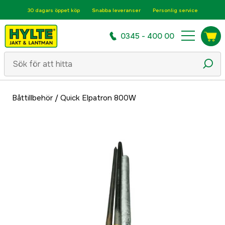
30 dagars öppet köp
Snabba leveranser
Personlig service
0345 - 400 00
Båttillbehör
/
Quick Elpatron 800W