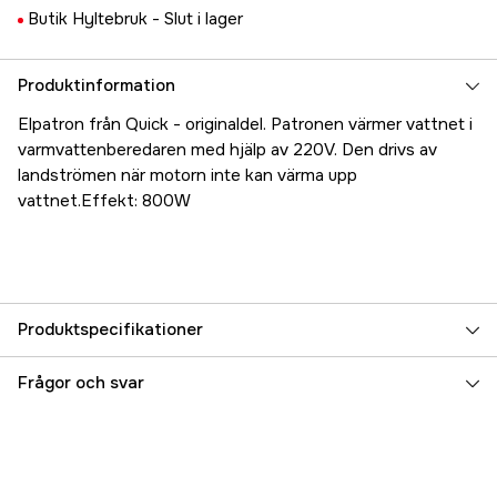
Butik Hyltebruk -
Slut i lager
Produktinformation
Elpatron från Quick - originaldel. Patronen värmer vattnet i
varmvattenberedaren med hjälp av 220V. Den drivs av
landströmen när motorn inte kan värma upp
vattnet.Effekt: 800W
Produktspecifikationer
Referensnummer
5000070463
Frågor och svar
Tillverkarens artikelnummer
FVSLRSB0822SA00
EAN
8057090079586