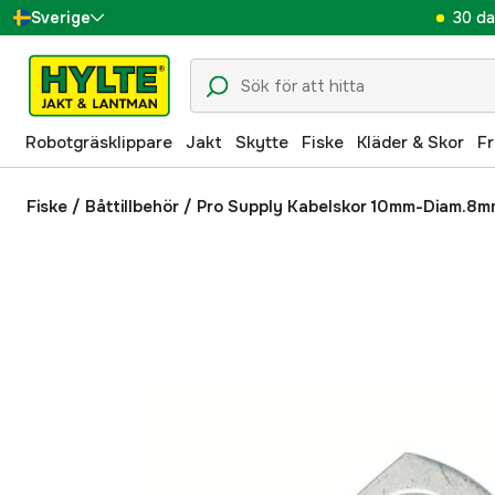
30 da
Sverige
Danmark
Suomi
Robotgräsklippare
Jakt
Skytte
Fiske
Kläder & Skor
Fr
Norge
Deutschland
Fiske
/
Båttillbehör
/
Pro Supply Kabelskor 10mm-Diam.8m