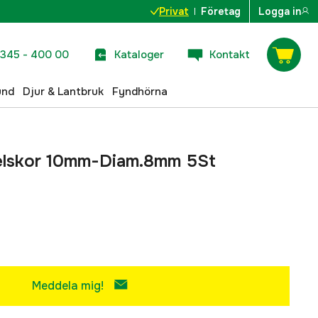
Privat
Företag
Logga in
345 - 400 00
Kataloger
Kontakt
und
Djur & Lantbruk
Fyndhörna
elskor 10mm-Diam.8mm 5St
Meddela mig!