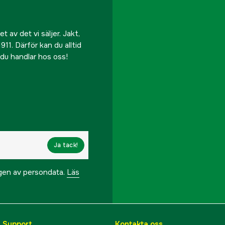
 av det vi säljer. Jakt,
911. Därför kan du alltid
r du handlar hos oss!
Ja tack!
ngen av persondata.
Läs
& Support
Kontakta oss