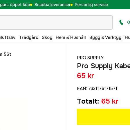
gars öppet köp
Snabba leveranser
Personlig service
0
iluftsliv
Trädgård
Skog
Hem & Hushåll
Bygg & Verktyg
H
m 5St
PRO SUPPLY
Pro Supply Kab
65 kr
EAN
:
7331176171571
Totalt
:
65 kr