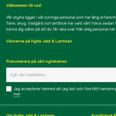
Välkommen till oss!
Vår styrka ligger i vår kunniga personal som har lång erfarenhet
fiske, skog, trädgård och lantbruk har varit vårt fokus sedan 1
känna dig säker på att du får raka svar från ärlig personal nä
Vännerna på Hylte Jakt & Lantman
Prenumerera på vårt nyhetsbrev
Jag accepterar härmed att jag läst och förstått hanteri
mer
Om Hylte Jakt & Lantman
Kundtjänst 