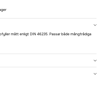
lager
fyller mått enligt DIN 46235. Passar både mångtrådiga
5000031105
ummer
17.71676
7331176171571