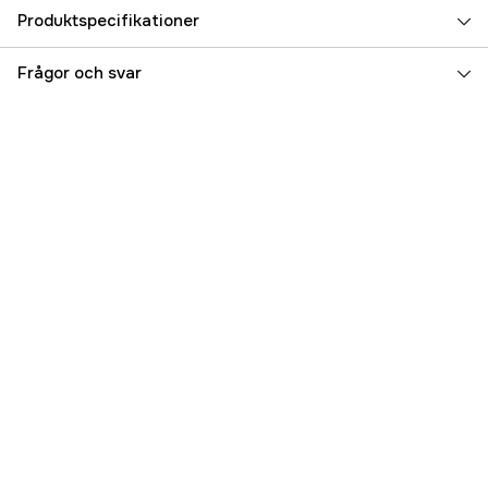
Produktspecifikationer
Referensnummer
5000016687
Frågor och svar
Tillverkarens artikelnummer
17.5479
EAN
8024827028667