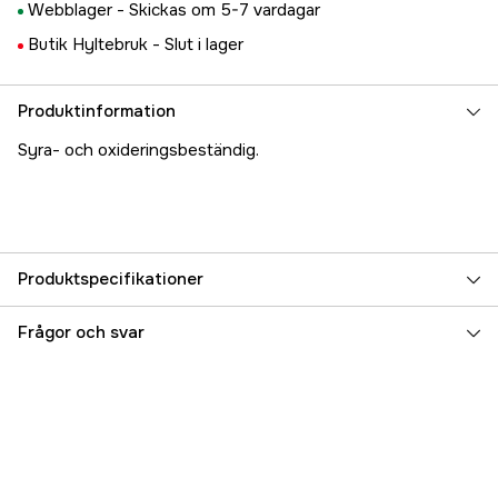
Webblager -
Skickas om 5-7 vardagar
Butik Hyltebruk -
Slut i lager
Produktinformation
Syra- och oxideringsbeständig.
Produktspecifikationer
Referensnummer
5000016680
Frågor och svar
Tillverkarens artikelnummer
17.5476
EAN
7331176111706