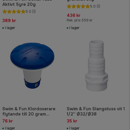
Aktivt Syre 20g
5.0
(1)
5.0
(1)
436 kr
389 kr
Rek. pris 559 kr
I lager
I lager
Swim & Fun Klordoserare
Swim & Fun Slangstuss vit 1
flytande till 20 gram
1/2'' Ø32/Ø38
tabletter
76 kr
35 kr
I lager
I lager