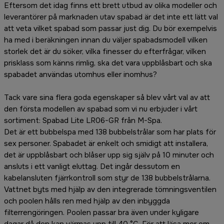
Eftersom det idag finns ett brett utbud av olika modeller och
leverantörer på marknaden utav spabad är det inte ett lätt val
att veta vilket spabad som passar just dig. Du bör exempelvis
ha med i beräkningen innan du väljer spabadsmodell vilken
storlek det är du söker, vilka finesser du efterfrågar, vilken
prisklass som känns rimlig, ska det vara uppblåsbart och ska
spabadet användas utomhus eller inomhus?
Tack vare sina flera goda egenskaper så blev vårt val av att
den första modellen av spabad som vi nu erbjuder i vårt
sortiment: Spabad Lite LR06-GR från M-Spa.
Det är ett bubbelspa med 138 bubbelstrålar som har plats för
sex personer. Spabadet är enkelt och smidigt att installera,
det är uppblåsbart och blåser upp sig själv på 10 minuter och
ansluts i ett vanligt eluttag. Det ingår dessutom en
kabelansluten fjärrkontroll som styr de 138 bubbelstrålarna.
Vattnet byts med hjälp av den integrerade tömningsventilen
och poolen hålls ren med hjälp av den inbyggda
filterrengöringen. Poolen passar bra även under kyligare
dagar då den kan värmas upp till 40 °C. För att läsa mer om