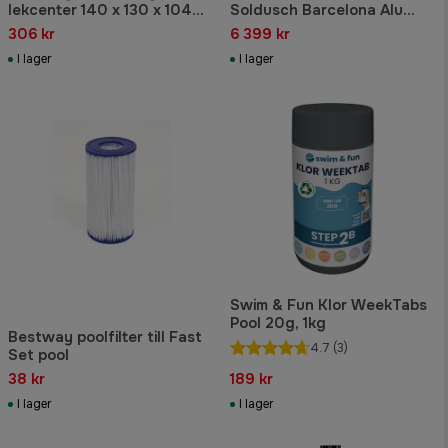
lekcenter 140 x 130 x 104
Soldusch Barcelona Alu
cm
Delux 26 liter
306 kr
6 399 kr
I lager
I lager
Swim & Fun Klor WeekTabs
Pool 20g, 1kg
Bestway poolfilter till Fast
4.7
(3)
Set pool
38 kr
189 kr
I lager
I lager