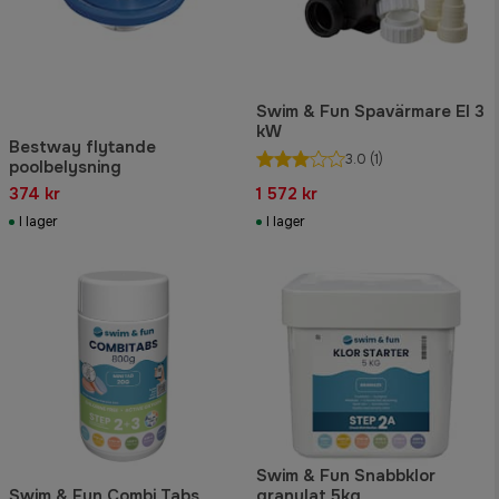
Swim & Fun Spavärmare El 3
kW
Bestway flytande
3.0
(1)
poolbelysning
374 kr
1 572 kr
I lager
I lager
Swim & Fun Snabbklor
Swim & Fun Combi Tabs
granulat 5kg