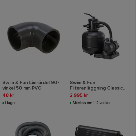
Swim & Fun Limrördel 90-
Swim & Fun
vinkel 50 mm PVC
Filteranläggning Classic
400
48 kr
2 995 kr
I lager
Skickas om 1-2 veckor