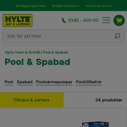
30 dagars öppet köp
Snabba leveranser
Personlig service
0345 - 400 00
Hylte
/
Hem & Hushåll
/
Pool & Spabad
Pool & Spabad
Pool
Spabad
Poolvärmepumpar
Pooltillbehör
Filtrera & sortera
34
produkter