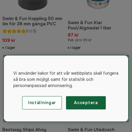
Swim & Fun Koppling 50 mm
Swim & Fun Klar
lim för 38 mm gänga PVC
Pool/Algmedel 1 liter
5.0
(1)
87 kr
109 kr
Rek. pris 99 kr
I lager
I lager
Vi använder kakor för att vår webbplats skall fungera
så bra som möjligt samt för statistik och
personanpassad annonsering.
Inställningar
Acceptera
Bestway Ships Ahoy
Swim & Fun Utedusch