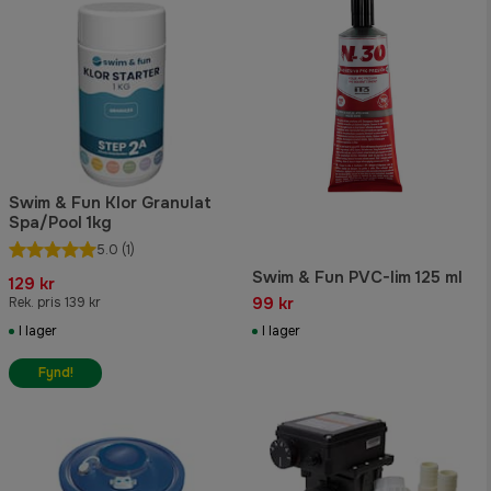
Swim & Fun Klor Granulat
Spa/Pool 1kg
5.0
(1)
Swim & Fun PVC-lim 125 ml
129 kr
99 kr
Rek. pris 139 kr
I lager
I lager
Fynd!