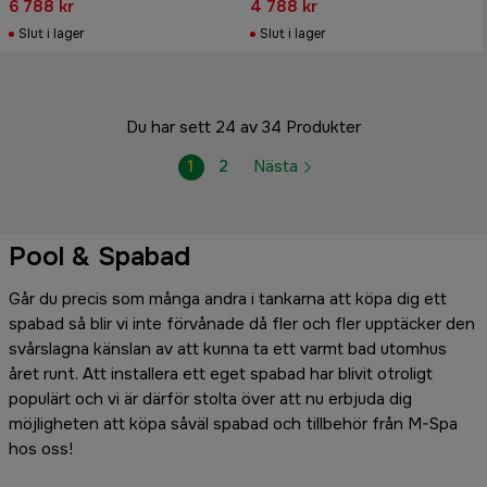
6 788 kr
4 788 kr
Slut i lager
Slut i lager
Du har sett 24 av 34 Produkter
1
2
Nästa
Pool & Spabad
Går du precis som många andra i tankarna att köpa dig ett
spabad så blir vi inte förvånade då fler och fler upptäcker den
svårslagna känslan av att kunna ta ett varmt bad utomhus
året runt. Att installera ett eget spabad har blivit otroligt
populärt och vi är därför stolta över att nu erbjuda dig
möjligheten att köpa såväl spabad och tillbehör från M-Spa
hos oss!