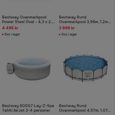
Bestway Ovanmarkpool
Bestway Rund
Power Steel Oval - 4,3 x 2,5
Ovanmarkpool 3,96m, 1,2m
m (56620)
djup Steel Pro MAX (5618W)
4 495 kr
3 999 kr
Slut i lager
Slut i lager
Bestway 60007 Lay-Z-Spa
Bestway Rund
Tahiti AirJet 2-4 personer
Ovanmarkpool 4,57m, 1,07m
djup Steel Pro MAX (56488)