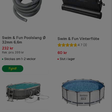
Swim & Fun Poolslang Ø
Swim & Fun Vinterflöte
32mm 6,6m
4.7
(3)
232 kr
60 kr
Rek. pris 399 kr
Skickas om 1-2 veckor
Slut i lager
Fynd!