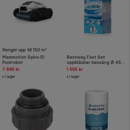
Rengör upp till 150 m²
Mammotion Spino E1
Bestway Fast Set
Poolrobot
uppblåsbar bassäng Ø 457
x 84 cm. 9.677 liter
7 995 kr
1 555 kr
I lager
I lager