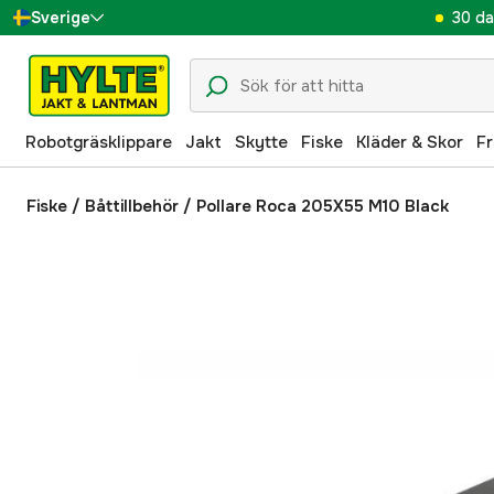
30 da
Sverige
Danmark
Suomi
Robotgräsklippare
Jakt
Skytte
Fiske
Kläder & Skor
Fr
Norge
Deutschland
Fiske
/
Båttillbehör
/
Pollare Roca 205X55 M10 Black