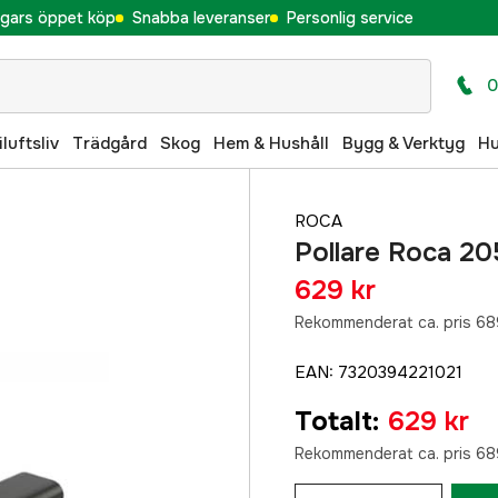
gars öppet köp
Snabba leveranser
Personlig service
0
iluftsliv
Trädgård
Skog
Hem & Hushåll
Bygg & Verktyg
H
ROCA
Pollare Roca 2
629 kr
Rekommenderat ca. pris 68
EAN
:
7320394221021
Totalt
:
629 kr
Rekommenderat ca. pris 68