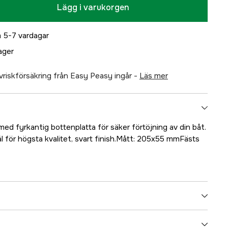
Lägg i varukorgen
 5-7 vardagar
lager
älvriskförsäkring från Easy Peasy ingår -
läs mer
 med fyrkantig bottenplatta för säker förtöjning av din båt.
ål för högsta kvalitet, svart finish.Mått: 205x55 mmFästs
5000022258