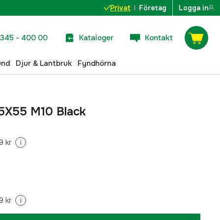
Privat
Företag
Logga in
345 - 400 00
Kataloger
Kontakt
und
Djur & Lantbruk
Fyndhörna
05X55 M10 Black
9 kr
i
9 kr
i