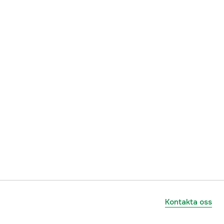
ummer
422102
7320394221021
Kontakta oss