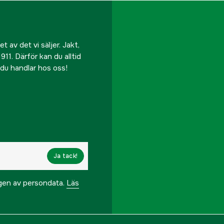
 av det vi säljer. Jakt,
911. Därför kan du alltid
r du handlar hos oss!
Ja tack!
ngen av persondata.
Läs