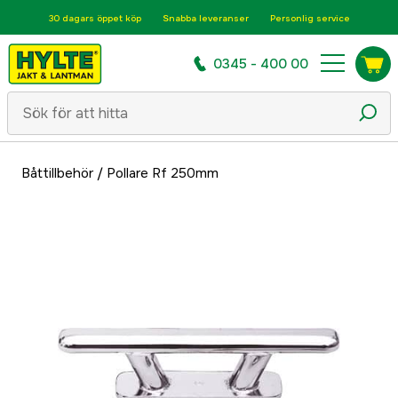
30 dagars öppet köp
Snabba leveranser
Personlig service
0345 - 400 00
Båttillbehör
/
Pollare Rf 250mm