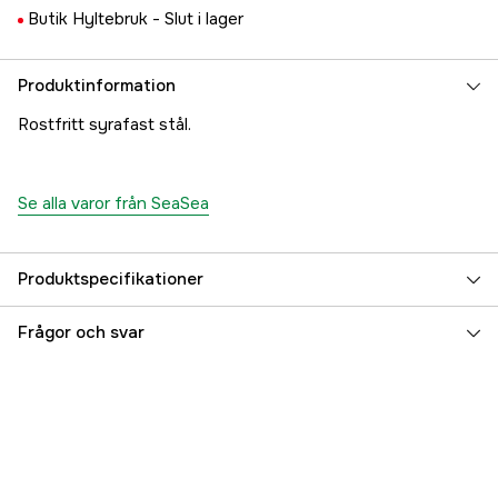
Butik Hyltebruk -
Slut i lager
Produktinformation
Rostfritt syrafast stål.
Se alla varor från SeaSea
Produktspecifikationer
Referensnummer
5000022256
Frågor och svar
Tillverkarens artikelnummer
17.16
EAN
7393401000162