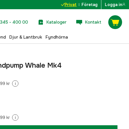
Privat
Företag
Logga in
345 - 400 00
Kataloger
Kontakt
und
Djur & Lantbruk
Fyndhörna
ndpump Whale Mk4
99 kr
i
99 kr
i