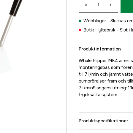
×
+
Webblager -
Skickas om
Butik Hyltebruk -
Slut i 
Produktinformation
Whale Flipper MK4 är en
monteringsbas som förenkl
till 7 l/min och jämnt va
pumprörelser fram och till
7 l/minSlanganslutning: 1
trycksatta system
Produktspecifikationer