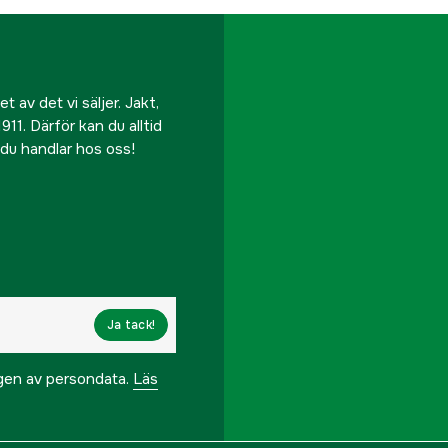
 av det vi säljer. Jakt,
911. Därför kan du alltid
r du handlar hos oss!
Ja tack!
ngen av persondata.
Läs