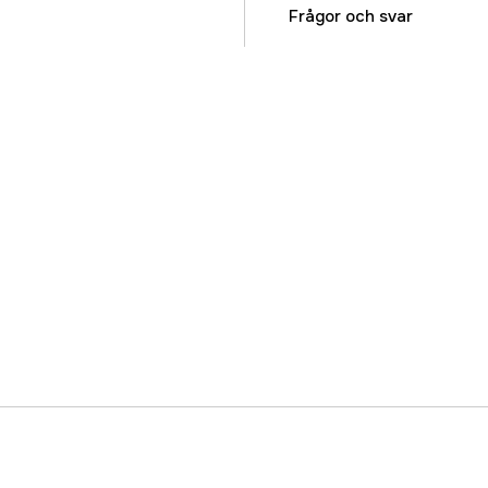
Referensnummer
Frågor och svar
Tillverkarens artikeln
EAN