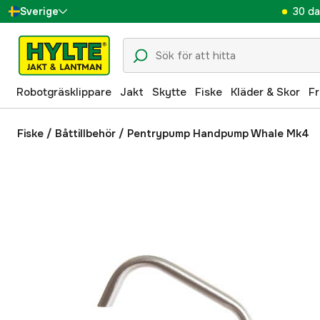
30 da
Sverige
Danmark
Suomi
Robotgräsklippare
Jakt
Skytte
Fiske
Kläder & Skor
Fr
Norge
Deutschland
Fiske
/
Båttillbehör
/
Pentrypump Handpump Whale Mk4