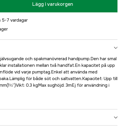
Lägg i varukorgen
 5-7 vardagar
lager
 självsugande och spakmanövrerad handpump.Den har smal
ar installationen mellan två handfat.En kapacitet på upp
ttenflöde vid varje pumptag.Enkel att använda med
baka.Lämplig för både söt och saltvatten.Kapacitet: Upp till
3mm(1½”)Vikt: 0.3 kgMax sughöjd: 3mEj för användning i