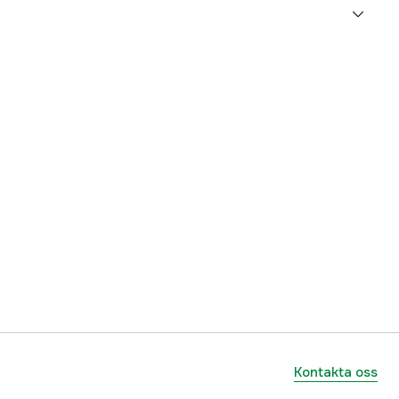
5000022117
ummer
GP0418
766478041807
Kontakta oss