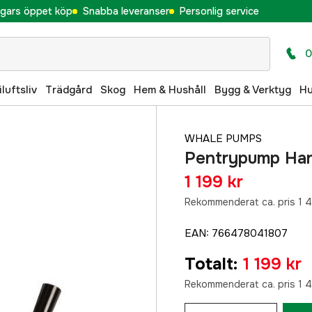
gars öppet köp
Snabba leveranser
Personlig service
0
iluftsliv
Trädgård
Skog
Hem & Hushåll
Bygg & Verktyg
H
WHALE PUMPS
Pentrypump Ha
1 199 kr
Rekommenderat ca. pris 1 4
EAN
:
766478041807
Totalt
:
1 199 kr
Rekommenderat ca. pris 1 4