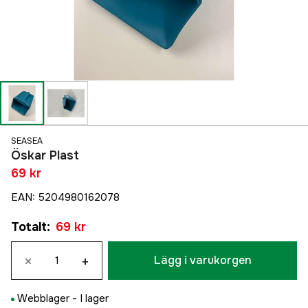
SEASEA
Öskar Plast
69 kr
EAN
:
5204980162078
Totalt
:
69 kr
×
+
Lägg i varukorgen
Webblager -
I lager