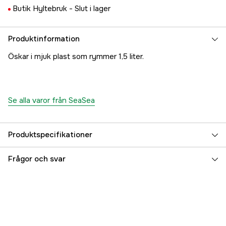
Butik Hyltebruk -
Slut i lager
Produktinformation
Öskar i mjuk plast som rymmer 1,5 liter.
Se alla varor från SeaSea
Produktspecifikationer
Referensnummer
5000002545
Frågor och svar
Tillverkarens artikelnummer
17.6608
EAN
5204980162078