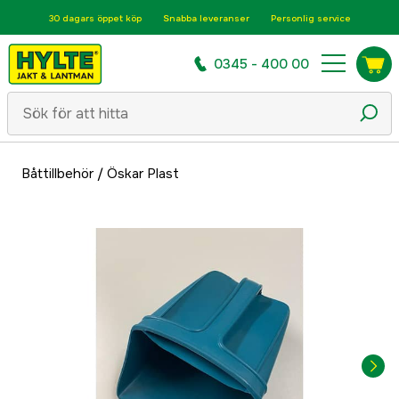
30 dagars öppet köp
Snabba leveranser
Personlig service
0345 - 400 00
Båttillbehör
/
Öskar Plast