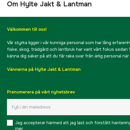
Om Hylte Jakt & Lantman
Välkommen till oss!
Vår styrka ligger i vår kunniga personal som har lång erfarenhet
fiske, skog, trädgård och lantbruk har varit vårt fokus sedan 1
känna dig säker på att du får raka svar från ärlig personal nä
Vännerna på Hylte Jakt & Lantman
Prenumerera på vårt nyhetsbrev
Jag accepterar härmed att jag läst och förstått hanteri
mer