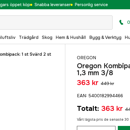
gars öppet köp
Snabba leveranser
Personlig service
0
iluftsliv
Trädgård
Skog
Hem & Hushåll
Bygg & Verktyg
H
mbipack: 1 st Svärd 2 st
OREGON
Oregon Kombipac
1,3 mm 3/8
363 kr
449 kr
EAN
:
5400182994466
Totalt
:
363 kr
44
Vårt lägsta pris de senaste 3