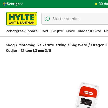
30 da
Sverige
Danmark
Suomi
Robotgräsklippare
Jakt
Skytte
Fiske
Kläder & Skor
Fr
Norge
Deutschland
Skog
/
Motorsåg & Skärutrustning
/
Sågsvärd
/
Oregon Ko
Kedjor - 12 tum 1,3 mm 3/8