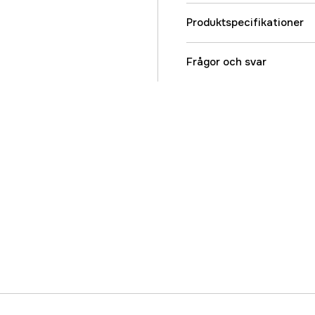
Produktspecifikationer
Svärdsinfästning
Frågor och svar
Svärdslängd
Svärdslängd
Drivlänkar
Kedjedelning
Referensnummer
Tillverkarens artikeln
EAN