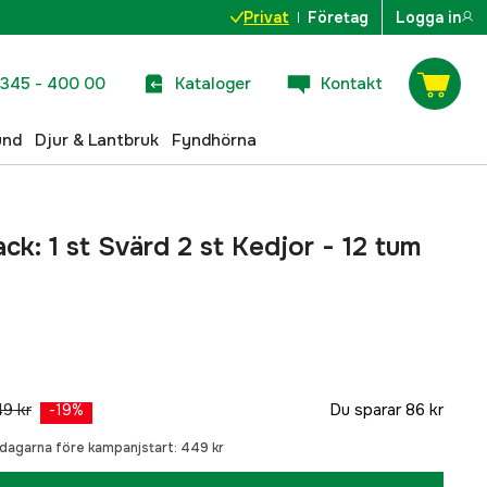
Privat
Företag
Logga in
345 - 400 00
Kataloger
Kontakt
und
Djur & Lantbruk
Fyndhörna
k: 1 st Svärd 2 st Kedjor - 12 tum
9 kr
Du sparar
86 kr
-
19
%
0 dagarna före kampanjstart:
449 kr