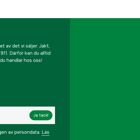
 av det vi säljer. Jakt,
911. Därför kan du alltid
r du handlar hos oss!
Ja tack!
ngen av persondata.
Läs