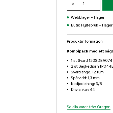
×
+
Webblager -
I lager
Butik Hyltebruk -
I lager
Produktinformation
Kombipack med ett sågs
1 st Svärd 120SDEA074
2 st Sågkedjor 91P044
Svärdlängd: 12 tum
Spårvidd: 1,3 mm
Kedjedelning: 3/8
Drivlänkar: 44
Se alla varor från Oregon