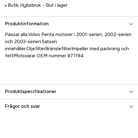
Butik Hyltebruk -
Slut i lager
Produktinformation
Passar alla Volvo Penta motorer i 2001-serien, 2002-serien
och 2003-serien.Satsen
innehåller:OljefilterBränslefilterImpeller med packning och
fettMotsvarar OEM nummer 877194.
Produktspecifikationer
Referensnummer
5000070700
Frågor och svar
Tillverkarens artikelnummer
17.82500
EAN
7332869028745