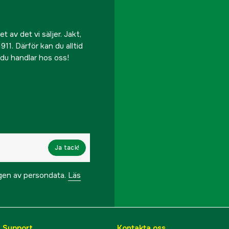
 av det vi säljer. Jakt,
911. Därför kan du alltid
r du handlar hos oss!
Ja tack!
ngen av persondata.
Läs
& Support
Kontakta oss