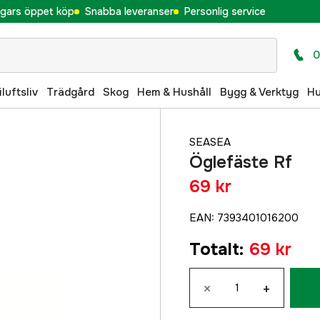
gars öppet köp
Snabba leveranser
Personlig service
0
iluftsliv
Trädgård
Skog
Hem & Hushåll
Bygg & Verktyg
H
SEASEA
Öglefäste Rf
69 kr
EAN
:
7393401016200
Totalt
:
69 kr
×
+