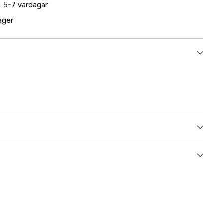
 5-7 vardagar
lager
5000026059
ummer
17.1620
7393401016200