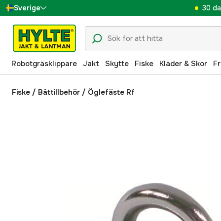
30 da
Sverige
Danmark
Suomi
Robotgräsklippare
Jakt
Skytte
Fiske
Kläder & Skor
Fr
Norge
Deutschland
Fiske
/
Båttillbehör
/
Öglefäste Rf