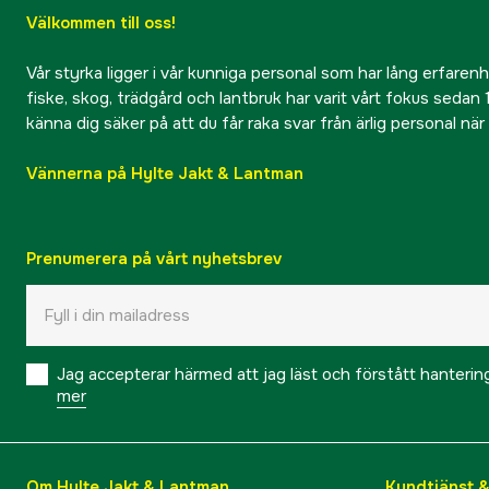
Välkommen till oss!
Vår styrka ligger i vår kunniga personal som har lång erfarenhet
fiske, skog, trädgård och lantbruk har varit vårt fokus sedan 1
känna dig säker på att du får raka svar från ärlig personal nä
Vännerna på Hylte Jakt & Lantman
Prenumerera på vårt nyhetsbrev
Jag accepterar härmed att jag läst och förstått hanteri
mer
Om Hylte Jakt & Lantman
Kundtjänst 