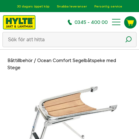
30 dagars öppet köp
Snabba leveranser
Personlig service
0345 - 400 00
Båttillbehör
/
Ocean Comfort Segelbåtspeke med
Stege