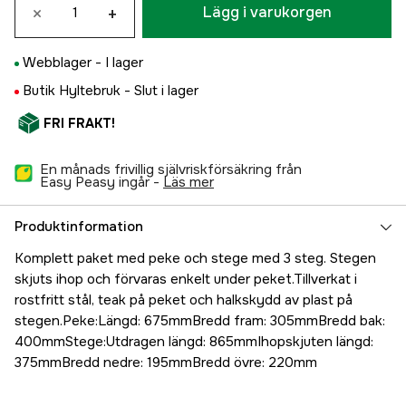
×
+
Lägg i varukorgen
Webblager -
I lager
Butik Hyltebruk -
Slut i lager
FRI FRAKT!
En månads frivillig självriskförsäkring från
Easy Peasy ingår -
läs mer
Produktinformation
Komplett paket med peke och stege med 3 steg. Stegen
skjuts ihop och förvaras enkelt under peket.Tillverkat i
rostfritt stål, teak på peket och halkskydd av plast på
stegen.Peke:Längd: 675mmBredd fram: 305mmBredd bak:
400mmStege:Utdragen längd: 865mmIhopskjuten längd:
375mmBredd nedre: 195mmBredd övre: 220mm