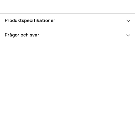
Produktspecifikationer
Referensnummer
5000023328
Frågor och svar
Tillverkarens artikelnummer
17.17100
EAN
7393401171008